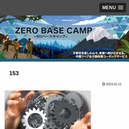
MENU
153
2023.01.11